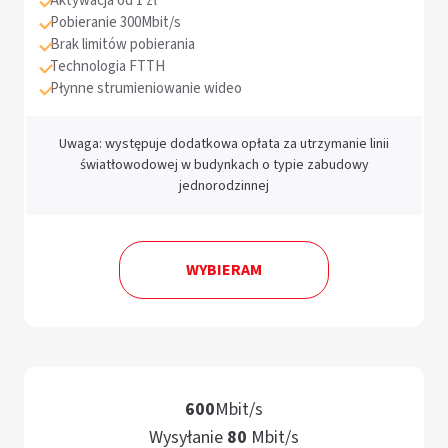
Aktywacja od 1 zł
Pobieranie 300Mbit/s
Brak limitów pobierania
Technologia FTTH
Płynne strumieniowanie wideo
Uwaga: występuje dodatkowa opłata za utrzymanie linii
światłowodowej w budynkach o typie zabudowy
jednorodzinnej
WYBIERAM
6
0
0
M
b
i
t
/
s
W
y
s
y
ł
a
n
i
e
8
0
M
b
i
t
/
s