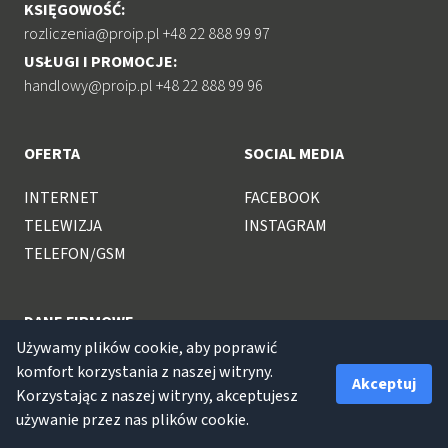
KSIĘGOWOŚĆ
:
rozliczenia@proip.pl +48 22 888 99 97
USŁUGI I PROMOCJE
:
handlowy@proip.pl +48 22 888 99 96
OFERTA
SOCIAL MEDIA
INTERNET
FACEBOOK
TELEWIZJA
INSTAGRAM
TELEFON/GSM
DANE FIRMOWE
Używamy plików cookie, aby poprawić
GŁÓWNA SIEDZIBA
:
komfort korzystania z naszej witryny.
Akceptuj
Korzystając z naszej witryny, akceptujesz
ul. Staszica 47 05-092 Łomianki +48 22 888 99 99
używanie przez nas plików cookie.