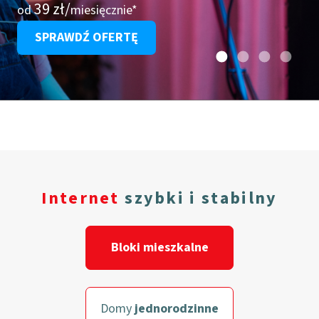
39 zł/
od
miesięcznie*
SPRAWDŹ OFERTĘ
Internet
szybki i stabilny
Bloki mieszkalne
Domy
jednorodzinne