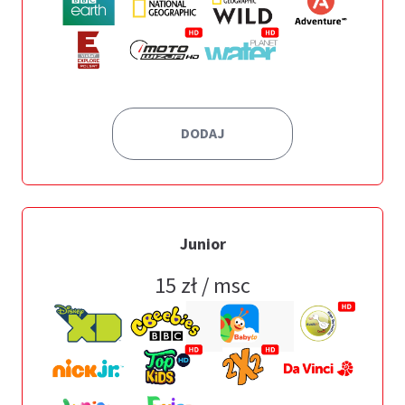
DODAJ
Junior
15
zł / msc