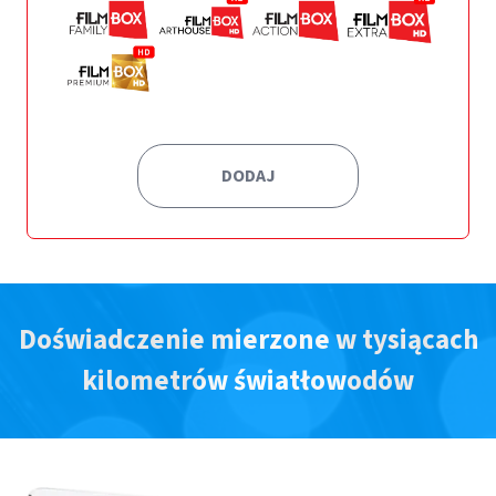
DODAJ
Doświadczenie mierzone w tysiącach
kilometrów światłowodów