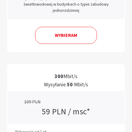
światłowodowej w budynkach o typie zabudowy
jednorodzinnej
WYBIERAM
3
0
0
M
b
i
t
/
s
W
y
s
y
ł
a
n
i
e
5
0
M
b
i
t
/
s
109
PLN
59
PLN / msc*