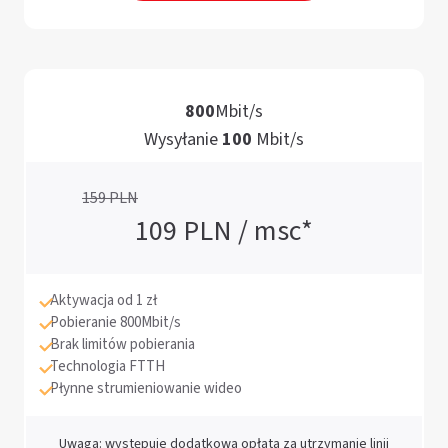
8
0
0
M
b
i
t
/
s
W
y
s
y
ł
a
n
i
e
1
0
0
M
b
i
t
/
s
159
PLN
109
PLN / msc*
Aktywacja od 1 zł
Pobieranie 800Mbit/s
Brak limitów pobierania
Technologia FTTH
Płynne strumieniowanie wideo
Uwaga: występuje dodatkowa opłata za utrzymanie linii