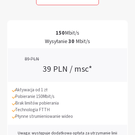
1
5
0
M
b
i
t
/
s
W
y
s
y
ł
a
n
i
e
3
0
M
b
i
t
/
s
89
PLN
39
PLN / msc*
Aktywacja od 1 zł
Pobieranie 150Mbit/s
Brak limitów pobierania
Technologia FTTH
Płynne strumieniowanie wideo
Uwaga: występuje dodatkowa opłata za utrzymanie linii